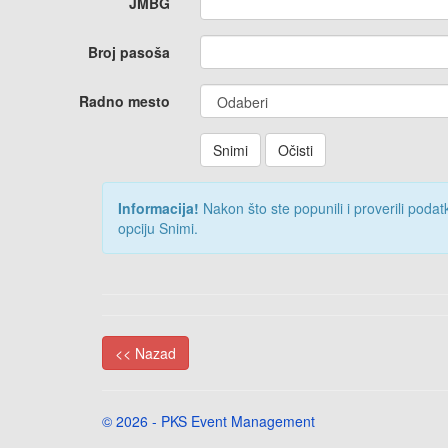
JMBG
Broj pasoša
Radno mesto
Informacija!
Nakon što ste popunili i proverili podat
opciju Snimi.
<< Nazad
© 2026 - PKS Event Management